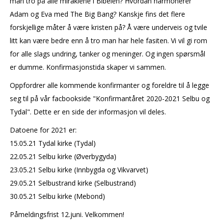
man tro på alle miraklene i Bibelen? Hvordan harmonerer
Adam og Eva med The Big Bang? Kanskje fins det flere
forskjellige måter å være kristen på? Å være underveis og tvile
litt kan være bedre enn å tro man har hele fasiten. Vi vil gi rom
for alle slags undring, tanker og meninger. Og ingen spørsmål
er dumme. Konfirmasjonstida skaper vi sammen.
Oppfordrer alle kommende konfirmanter og foreldre til å legge
seg til på vår facbookside "Konfirmantåret 2020-2021 Selbu og
Tydal". Dette er en side der informasjon vil deles.
Datoene for 2021 er:
15.05.21 Tydal kirke (Tydal)
22.05.21 Selbu kirke (Øverbygyda)
23.05.21 Selbu kirke (Innbygda og Vikvarvet)
29.05.21 Selbustrand kirke (Selbustrand)
30.05.21 Selbu kirke (Mebond)
Påmeldingsfrist 12.juni. Velkommen!