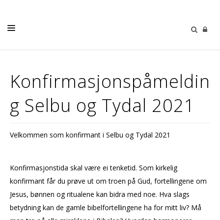
LIVETS GANG
Konfirmasjonspåmeldin
BARN
g Selbu og Tydal 2021
UNGDOM
VOKSNE
Velkommen som konfirmant i Selbu og Tydal 2021
KALENDER
OM OSS
Konfirmasjonstida skal være ei tenketid. Som kirkelig
MENIGHETSBLADET
konfirmant får du prøve ut om troen på Gud, fortellingene om
Jesus, bønnen og ritualene kan bidra med noe. Hva slags
SELBU MENIGHETSHUS
betydning kan de gamle bibelfortellingene ha for mitt liv? Må