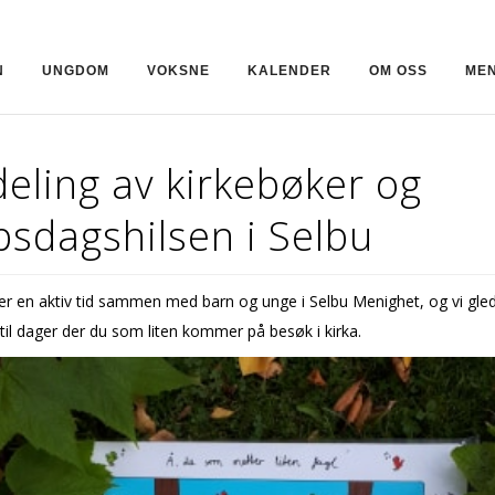
N
UNGDOM
VOKSNE
KALENDER
OM OSS
MEN
eling av kirkebøker og
sdagshilsen i Selbu
er en aktiv tid sammen med barn og unge i Selbu Menighet, og vi gle
 til dager der du som liten kommer på besøk i kirka.