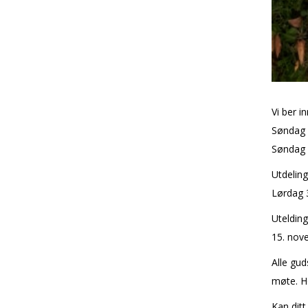
Vi ber in
Søndag 2
Søndag 1
Utdeling
Lørdag 3
Utelding
15. nove
Alle gud
møte. H
Kan ditt