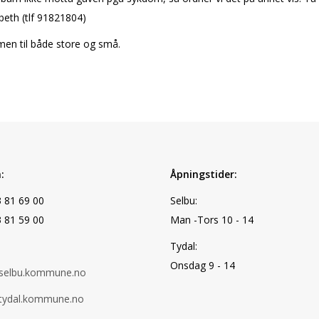
beth (tlf 91821804)
en til både store og små.
:
Åpningstider:
3 81 69 00
Selbu:
3 81 59 00
Man -Tors 10 - 14
Tydal:
Onsdag 9 - 14
selbu.kommune.no
tydal.kommune.no