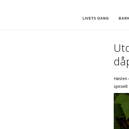
LIVETS GANG
BAR
Utd
dåp
Høsten 
spesielt