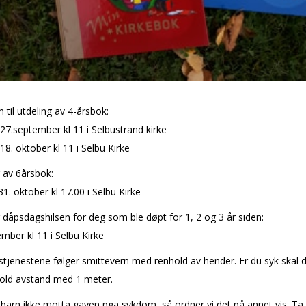
n til utdeling av 4-årsbok:
7.september kl 11 i Selbustrand kirke
8. oktober kl 11 i Selbu Kirke
 av 6årsbok:
1. oktober kl 17.00 i Selbu Kirke
 dåpsdagshilsen for deg som ble døpt for 1, 2 og 3 år siden:
mber kl 11 i Selbu Kirke
stjenestene følger smittevern med renhold av hender. Er du syk skal d
old avstand med 1 meter.
 barn ikke motta gaven pga sykdom, så ordner vi det på annet vis. Ta