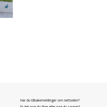
Har du tilbakemeldinger om nettsiden?
Er det noe du liker eller noe du savner?