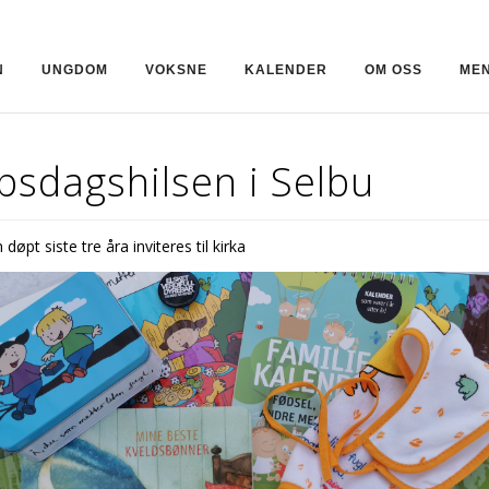
N
UNGDOM
VOKSNE
KALENDER
OM OSS
MEN
psdagshilsen i Selbu
 døpt siste tre åra inviteres til kirka