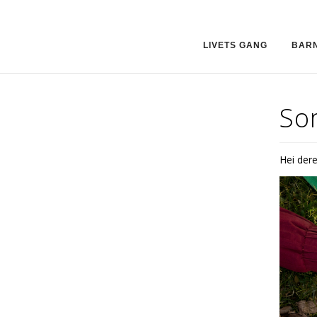
LIVETS GANG
BAR
So
Hei der