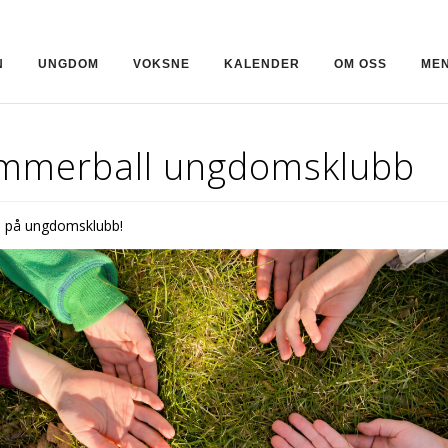
N
UNGDOM
VOKSNE
KALENDER
OM OSS
MEN
mmerball ungdomsklubb
e på ungdomsklubb!