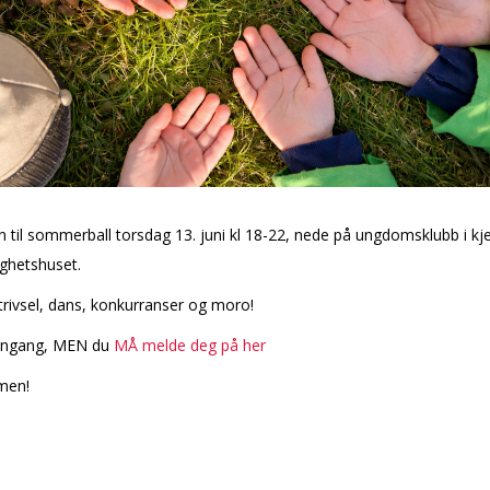
nn til sommerball torsdag 13. juni kl 18-22, nede på ungdomsklubb i kje
ghetshuset.
 trivsel, dans, konkurranser og moro!
inngang, MEN du
MÅ melde deg på her
men!