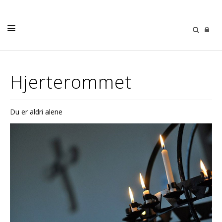
LIVETS GANG
Hjerterommet
BARN
UNGDOM
Du er aldri alene
VOKSNE
KALENDER
OM OSS
MENIGHETSBLADET
SELBU MENIGHETSHUS